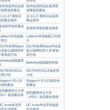
会报道
加州伯克利召会真理座
谈暨福音聚会
11-11-17 香槟召会福音
聚会报导
圣地亚哥福音聚会报道
Lubbock华语校园工作简
介
2017年秋季Miami华语圣
徒公园BBQ学人学者福
音行动
Berkeley校园蒙恩简报
2017年9月UCLA福音周
小结
Rutgers十月七日福音收
割聚会
亚利桑那州立大学
（ASU）福音聚会简报
UC Irvine华语开学福音
生活报道