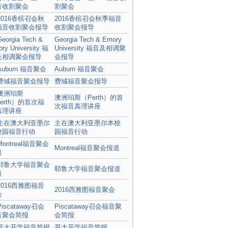
割聚会
2016香槟召会秋季福音
收割聚会报导
Georgia Tech & Emory
University 福音及相调聚
会报导
Auburn 福音聚会
费城福音聚会报导
澳洲珀斯（Perth）的首
次福音真理讲座
主在澳大利亚墨尔本校
园福音行动
Montreal福音聚会报道
耶鲁大学福音聚会报道
2016西雅图福音聚会
Piscataway召会福音聚
会简报
哥大开学福音简报