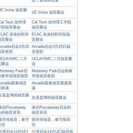
意，喜乐的结束
UC Irvine 福音聚会
Cal Tech 加州理工学院
福音聚会
ELAC 东洛杉矶学院福
音聚会
Arcadia召会3月25日福
音收割
UCLA/SMC 二月福音聚
会
Monterey Park召会新春
华语福音收割
Arcadia新春福音爱宴座
谈
在圣盖博的福音聚会
来自Piscataway召会的
福音喜讯
闹市传福音，春节报喜
信
尓湾召会11区UCI福音收