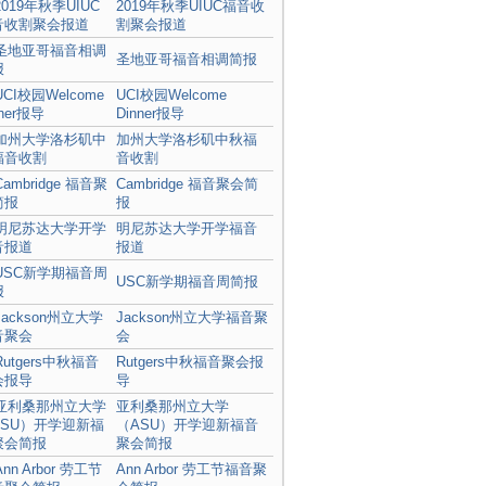
2019年秋季UIUC福音收
割聚会报道
圣地亚哥福音相调简报
UCI校园Welcome
Dinner报导
加州大学洛杉矶中秋福
音收割
Cambridge 福音聚会简
报
明尼苏达大学开学福音
报道
USC新学期福音周简报
Jackson州立大学福音聚
会
Rutgers中秋福音聚会报
导
亚利桑那州立大学
（ASU）开学迎新福音
聚会简报
Ann Arbor 劳工节福音聚