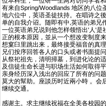
位本科生，一位研一生两对访问学者
有来自Spring/Woodlands 地区的八位圣徒
地六位中，英语圣徒扶持。在唱诗之
单的自我介诏。随即有中,英语的弟兄
一位英语弟兄说到他怎样领悟出'人'是
正的根本原因，並从一个想改变制度
想窠臼里跳出来，最终接受福音的真
兄们按序回答各人的口头或者书面提
从祭祀祖先，清明掃墓，到进化论的
及信徒生命长进与职场生活如何取得
亲身经历深入浅出的回应了所有的问
莫大的幫助。座談历时近兩小時 。会
继续交通。
感谢主。求主继续祝福在全美各校园