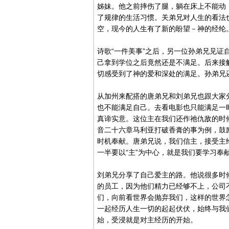
姊妹。他之前摔伤了腿，躺在床上不能动
了规律的生活习惯。关弟兄对人生的看法
空，现今的人生有了新的盼望－神的经纶
诗歌“一件美事”之后，另一位孙弟兄见
己拿到学位之后竟然还是不满足。后来接
切感受到了神的爱和深处的满足。孙弟兄
从加州来配搭的唐弟兄和刘弟兄也跟大家
也不能满足自己。去看电影也只能满足一
真谛实意。这位主在我们还作祂仇敌的时
音二十六章马利亚打破香膏的事为例，鼓
时机奉献。唐弟兄说，我们信主，接受主
一半要以“主”为中心，就是我们要学习奉
刘弟兄分享了自己爱主的路。他说很多时
的员工，因为他们精力已经够不上，公司
们，向前看世界会抛弃我们，这样的世界
一起经历人生一切的起起伏伏，始终与我
始，受浸就是对主经历的开始。