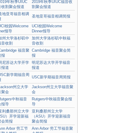
2019年秋季UIUC福音收
割聚会报道
圣地亚哥福音相调简报
UCI校园Welcome
Dinner报导
加州大学洛杉矶中秋福
音收割
Cambridge 福音聚会简
报
明尼苏达大学开学福音
报道
USC新学期福音周简报
Jackson州立大学福音聚
会
Rutgers中秋福音聚会报
导
亚利桑那州立大学
（ASU）开学迎新福音
聚会简报
Ann Arbor 劳工节福音聚