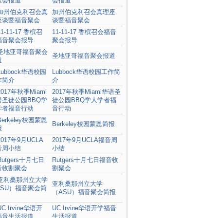
会报道
加州伯克利召会真理座
谈暨福音聚会
11-11-17 香槟召会福音
聚会报导
圣地亚哥福音聚会报道
Lubbock华语校园工作简
介
2017年秋季Miami华语圣
徒公园BBQ学人学者福
音行动
Berkeley校园蒙恩简报
2017年9月UCLA福音周
小结
Rutgers十月七日福音收
割聚会
亚利桑那州立大学
（ASU）福音聚会简报
UC Irvine华语开学福音
生活报道