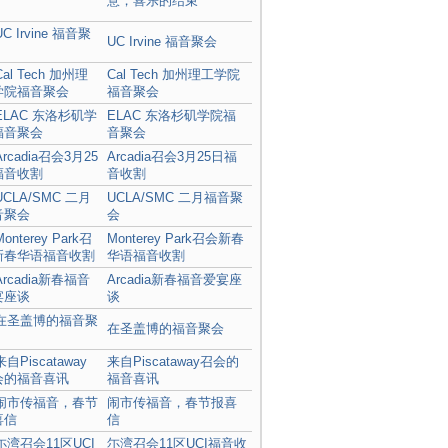
意，喜乐的结束
UC Irvine 福音聚会
Cal Tech 加州理工学院
福音聚会
ELAC 东洛杉矶学院福
音聚会
Arcadia召会3月25日福
音收割
UCLA/SMC 二月福音聚
会
Monterey Park召会新春
华语福音收割
Arcadia新春福音爱宴座
谈
在圣盖博的福音聚会
来自Piscataway召会的
福音喜讯
闹市传福音，春节报喜
信
尓湾召会11区UCI福音收