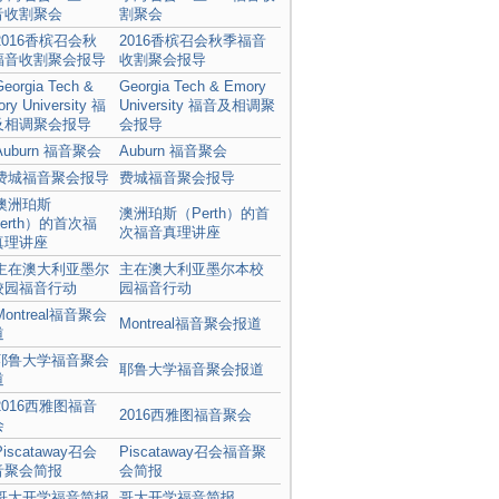
割聚会
2016香槟召会秋季福音
收割聚会报导
Georgia Tech & Emory
University 福音及相调聚
会报导
Auburn 福音聚会
费城福音聚会报导
澳洲珀斯（Perth）的首
次福音真理讲座
主在澳大利亚墨尔本校
园福音行动
Montreal福音聚会报道
耶鲁大学福音聚会报道
2016西雅图福音聚会
Piscataway召会福音聚
会简报
哥大开学福音简报