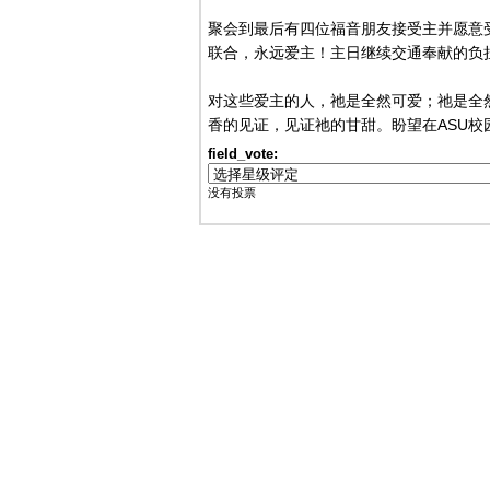
聚会到最后有四位福音朋友接受主并愿意受
联合，永远爱主！主日继续交通奉献的负
对这些爱主的人，祂是全然可爱；祂是全
香的见证，见证祂的甘甜。盼望在ASU校
field_vote:
没有投票