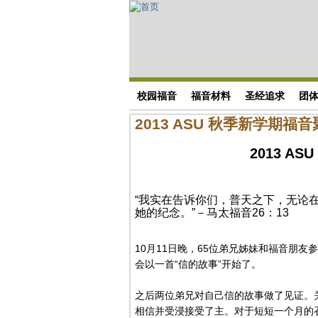
Skip to main content
搜索表单
校园福音
福音材料
圣经追求
团
2013 ASU 秋季新学期福
2013 A
“我实在告诉你们，普天之下，无论
她的纪念。”－马太福音26：13
10月11日晚，65位弟兄姊妹和福音朋
会以一首“信的故事”开始了。
之后两位弟兄对自己信的故事做了见证。
相信并受浸接受了主。对于短短一个月的