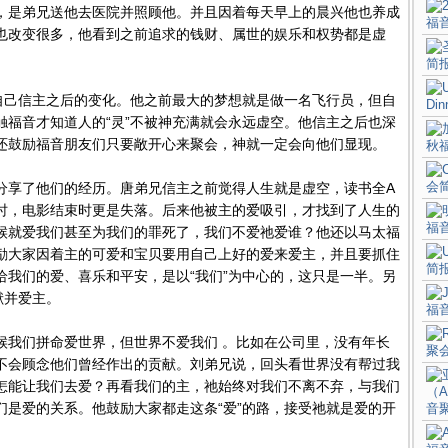
，是弟兄送他去医院并照顾他。并且因着每天早上的晨兴他也养成
也改变很多，他看到之前追求的钱财、属世的娱乐和权势都是虚
。
证自己信主之后的变化。他之前最大的梦想就是做一名飞行员，但自
触福音才知道人的“灵”不被神充满就会永远虚空。他信主之后也深
还鼓励福音朋友们只要敞开心来聚会，神就一定会向他们显现。
分享了他们的经历。唐弟兄信主之前觉得人生就是虚空，读书全A
时，电影结束时更是失落。后来他被主的爱吸引，才找到了人生的
候就爱我们甚至为我们的罪死了，我们不爱祂爱谁？他还以马太福
励大家因着主的可爱和宝贝要用自己上好的爱来爱主，并且要抓住
给我们的爱、喜乐和平安，是以“我们”为中心的，这只是一半。另
献并爱主。
候我们拼命爱世界，但世界不爱我们 。比如在公司里，没有年长
不会顾念他们曾经作出的贡献。刘弟兄说，回头看世界没有帮过我
怎能让我们去爱？再看我们的主，祂始终对我们不离不弃，与我们
们是爱的关系。他鼓励大家都走这条“爱”的路，接受祂就是爱的开