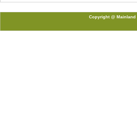
Copyright @ Mainland 