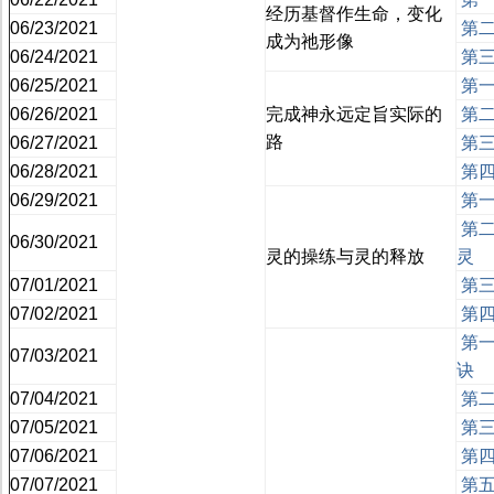
经历基督作生命，变化
06/23/2021
第二
成为祂形像
06/24/2021
第三
06/25/2021
第一
06/26/2021
完成神永远定旨实际的
第二
路
06/27/2021
第三
06/28/2021
第四
06/29/2021
第一
第二
06/30/2021
灵的操练与灵的释放
灵
07/01/2021
第三
07/02/2021
第四
第一
07/03/2021
诀
07/04/2021
第二
07/05/2021
第三
07/06/2021
第四
07/07/2021
第五