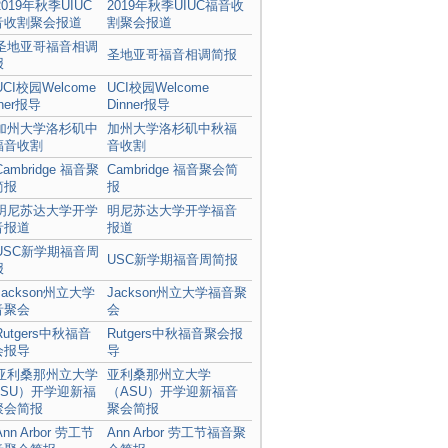
2019年秋季UIUC福音收
割聚会报道
圣地亚哥福音相调简报
UCI校园Welcome
Dinner报导
加州大学洛杉矶中秋福
音收割
Cambridge 福音聚会简
报
明尼苏达大学开学福音
报道
USC新学期福音周简报
Jackson州立大学福音聚
会
Rutgers中秋福音聚会报
导
亚利桑那州立大学
（ASU）开学迎新福音
聚会简报
Ann Arbor 劳工节福音聚