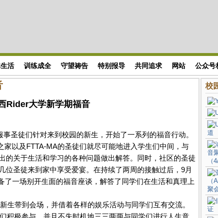
体生活
训练成全
守望祷告
特别报导
共同追求
网站
公众号
音
校园
西Rider大学新学期福音
的服事圣徒们针对来到校园的新生，开始了一系列的福音行动。
r校园弟兄之家以及FTTA-MA的圣徒们就尽可能地进入学生们中间，与
出的关于生活和学习的各种问题做出解答。同时，社区的圣徒
几位圣徒来到家中享受爱宴。在持续了两周的接触过后，9月
生准备了一场别开生面的福音座谈，解答了同学们在生活和真理上
们将新生带到会场，并借着各样的娱乐活动与同学们互有交流。
学们积极参与，并且不失时机地三三两两与同学们进行人生意