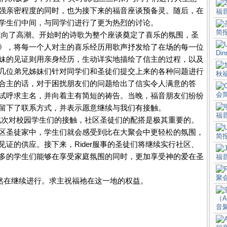
强亲密程度的同时，也为接下来的福音座谈预备灵。随后，在
学生们中间，与同学们进行了更为热烈的讨论。
向了高潮。开始时的诗歌为整个座谈奠定了喜乐的氛围，圣
》，将每一个人对主的喜乐经历用歌声抒发给了在场的每一位
妹的见证则用亲身经历，生动详实地描绘了信主的过程，以及
几位弟兄姊妹们针对同学们和圣徒们提交上来的各种问题进行
合主的话，对于困扰朋友们的问题给出了信实令人满意的答
试呼求主名，并向着主有简短的祷告。当晚，福音朋友们纷纷
留下了联系方式，并表示愿意继续与我们有接触。
次对校园学生们的接触，社区圣徒们的配搭是极其重要的。
区圣徒家中，学生们就会感受到比在大聚会中更轻松的氛围，
证的供应。接下来，Rider服事的圣徒们将继续实行社区、
多的学生们能够在享受家庭氛围的同时，更加享受神的爱在圣
仍然在继续进行。求主祝福祂在这一地的权益。