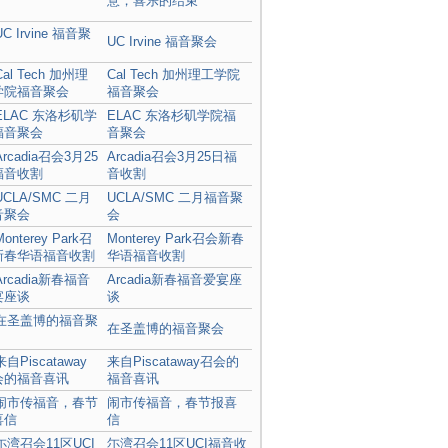
意，喜乐的结束
UC Irvine 福音聚会
Cal Tech 加州理工学院
福音聚会
ELAC 东洛杉矶学院福
音聚会
Arcadia召会3月25日福
音收割
UCLA/SMC 二月福音聚
会
Monterey Park召会新春
华语福音收割
Arcadia新春福音爱宴座
谈
在圣盖博的福音聚会
来自Piscataway召会的
福音喜讯
闹市传福音，春节报喜
信
尓湾召会11区UCI福音收