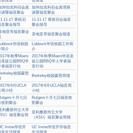
会报道
加州伯克利召会真理座
谈暨福音聚会
11-11-17 香槟召会福音
聚会报导
圣地亚哥福音聚会报道
Lubbock华语校园工作简
介
2017年秋季Miami华语圣
徒公园BBQ学人学者福
音行动
Berkeley校园蒙恩简报
2017年9月UCLA福音周
小结
Rutgers十月七日福音收
割聚会
亚利桑那州立大学
（ASU）福音聚会简报
UC Irvine华语开学福音
生活报道