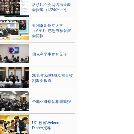
洛杉矶召会网络福音聚
会报道（4/24/2020）
亚利桑那州立大学
（ASU）感恩节福音聚
会简报
伯克利学生福音见证
2019年秋季UIUC福音收
割聚会报道
圣地亚哥福音相调简报
UCI校园Welcome
Dinner报导