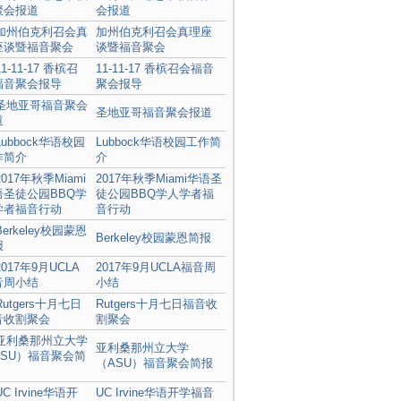
会报道
加州伯克利召会真理座
谈暨福音聚会
11-11-17 香槟召会福音
聚会报导
圣地亚哥福音聚会报道
Lubbock华语校园工作简
介
2017年秋季Miami华语圣
徒公园BBQ学人学者福
音行动
Berkeley校园蒙恩简报
2017年9月UCLA福音周
小结
Rutgers十月七日福音收
割聚会
亚利桑那州立大学
（ASU）福音聚会简报
UC Irvine华语开学福音