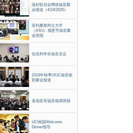
洛杉矶召会网络福音聚
会报道（4/24/2020）
亚利桑那州立大学
（ASU）感恩节福音聚
会简报
伯克利学生福音见证
2019年秋季UIUC福音收
割聚会报道
圣地亚哥福音相调简报
UCI校园Welcome
Dinner报导