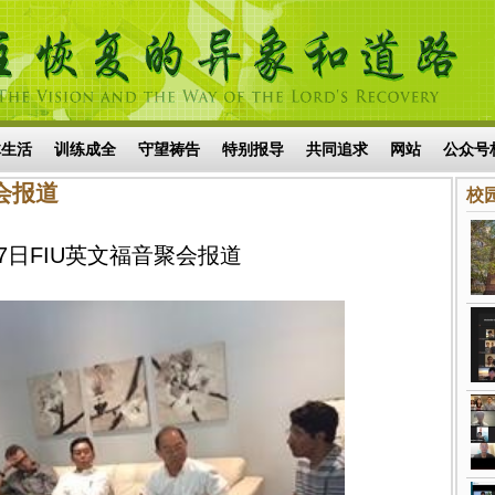
体生活
训练成全
守望祷告
特别报导
共同追求
网站
公众号
聚会报道
校园
-17日FIU英文福音聚会报道