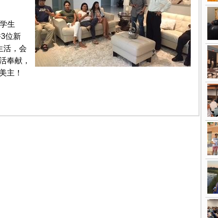
U学生
3位新
生活，会
活奉献，
美主！