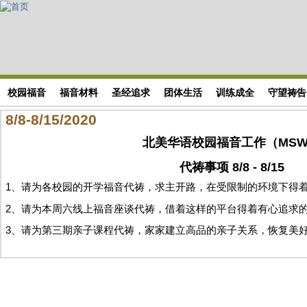
Skip to main content
搜索表单
校园福音
福音材料
圣经追求
团体生活
训练成全
守望祷告
8/8-8/15/2020
北美华语校园福音工作（MS
代祷事项 8/8 - 8/15
1、请为各校园的开学福音代祷，求主开路，在受限制的环境下得
2、请为本周六线上福音座谈代祷，借着这样的平台得着有心追求
3、请为第三期亲子课程代祷，家家建立高品的亲子关系，恢复美