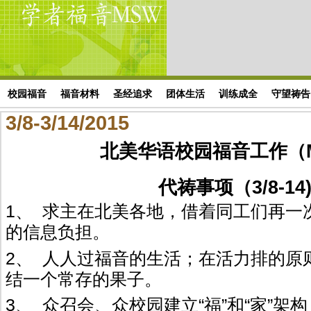
Skip to main content
搜索表单
校园福音
福音材料
圣经追求
团体生活
训练成全
守望祷告
3/8-3/14/2015
北美华语校园福音工作（
代祷事项（3/8-14
1、 求主在北美各地，
借着同工们再一
的信息负担。
2、 人人过福音的生活；在活力排的原
结一个常存的果子。
3、 众召会、众校园建立“福”和“家”架构