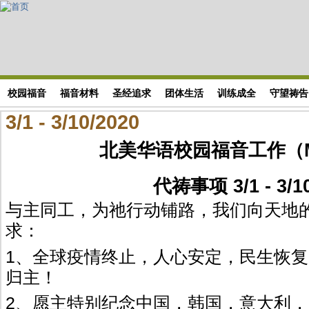
Skip to main content
搜索表单
校园福音
福音材料
圣经追求
团体生活
训练成全
守望祷告
3/1 - 3/10/2020
北美华语校园福音工作（
代祷事项 3/1 - 3/1
与主同工，为祂行动铺路，我们向天地
求：
1、全球疫情终止，人心安定，民生恢
归主！
2、愿主特别纪念中国，韩国，意大利