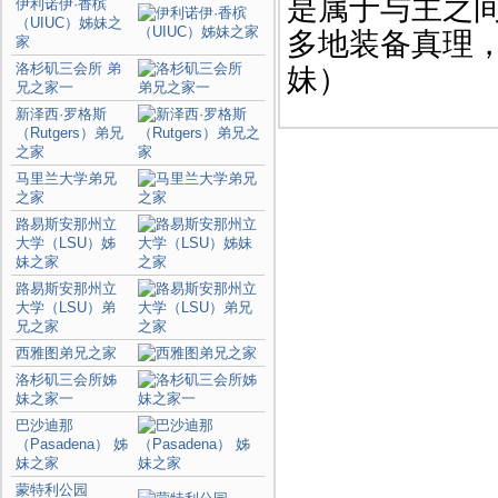
是属于与主之
伊利诺伊·香槟
（UIUC）姊妹之
多地装备真理，被
家
洛杉矶三会所 弟
妹）
兄之家一
新泽西·罗格斯
（Rutgers）弟兄
之家
马里兰大学弟兄
之家
路易斯安那州立
大学（LSU）姊
妹之家
路易斯安那州立
大学（LSU）弟
兄之家
西雅图弟兄之家
洛杉矶三会所姊
妹之家一
巴沙迪那
（Pasadena） 姊
妹之家
蒙特利公园