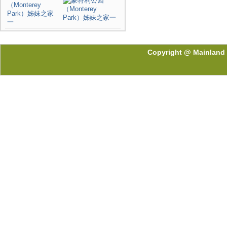
（Monterey
Park）姊妹之家
一
Copyright @ Mainland 