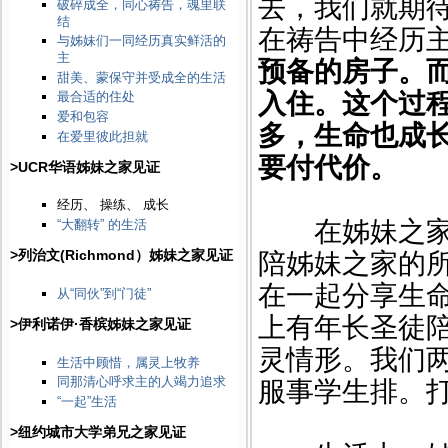
去，我们就期
破碎成全，同心祷告，魂里联
结
在祷告中经历
与姊妹们一同经历真实鲜活的
主
预备的房子。
甜美、蒙保守并受成全的生活
入住。这个过
最合适的住处
爱和包容
多，生命也成
在爱里彼此担就
要付代价。
>UCR华语姊妹之家见证
经历、 操练、 成长
在姊妹之家，
“大翻转” 的生活
>列治文(Richmond）姊妹之家见证
陪姊妹之家的
在一起分享生
从“同伙”到“门徒”
上有年长圣徒
>伊利诺伊·香槟姊妹之家见证
灵情形。我们
生活中顾惜，属灵上牧养
同那清心呼求主的人竭力追求
服事学生排。
“一起”生活
>纽约城市大学弟兄之家见证