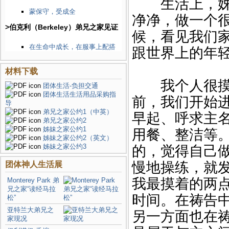
生活上，姊妹
蒙保守，受成全
净净，做一个
>伯克利（Berkeley）弟兄之家见证
候，看见我们
在生命中成长，在服事上配搭
跟世界上的年
材料下载
我个人很摸着
团体生活-负担交通
团体生活生活用品采购指
前，我们开始
导
弟兄之家公约1（中英）
早起、呼求主
弟兄之家公约2
姊妹之家公约1
用餐、整洁等
姊妹之家公约2（英文）
姊妹之家公约3
的，觉得自己
团体神人生活展
慢地操练，就
我最摸着的两
Monterey Park 弟
兄之家“读经马拉
时间。在祷告
松”
亚特兰大弟兄之
另一方面也在
家现况