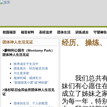
Skip to main content
搜索表单
校园福音
福音材料
圣经追求
团体生活
训练成全
守望祷告
经历、 操练、
团体神人生活见证
>蒙特利公园市（Monterey Park）
团体神人生活见证
牧养成全于生活中
团体晨兴，经历被灵充满
与主更亲密
我们总共有两
规律吃喝，规律长大
“新婚甜美小窝”成“神的家”
妹们有心愿住
>洛杉矶召会四会所团体神人生活见
成立了姊妹之
证
为每一年，特
团体的生活，个人的救恩