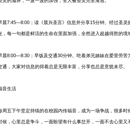
圣灵的滋养，一波一波的加强，全人被圣灵完全灌透。
早晨7:45—8:00；读《晨兴圣言》信息并分享15分钟。经过
光，每一句都是鲜活的生命在里面加强，全然进入超越得胜的境
早晨8:00—8:30；早饭及交通30分钟。吃着弟兄姊妹在爱里
交通，大家对信息的得着总是无限丰富，分享也总是意犹未尽。
福音生活
每周五下午坚定持续的在校园内传福音，成为一场争战，很多时
时候，心里总是争斗，一面盼望有什么事岔开，一面不去心里又