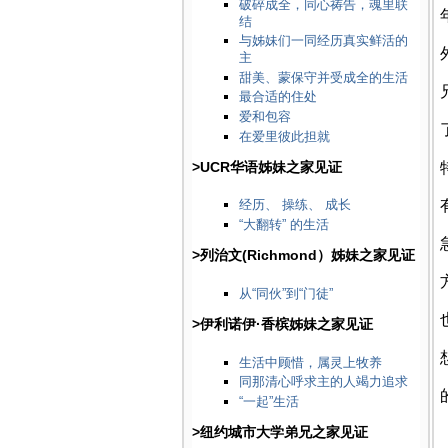
破碎成全，同心祷告，魂里联
结
与姊妹们一同经历真实鲜活的
主
甜美、蒙保守并受成全的生活
最合适的住处
爱和包容
在爱里彼此担就
>UCR华语姊妹之家见证
经历、 操练、 成长
“大翻转” 的生活
>列治文(Richmond）姊妹之家见证
从“同伙”到“门徒”
>伊利诺伊·香槟姊妹之家见证
生活中顾惜，属灵上牧养
同那清心呼求主的人竭力追求
“一起”生活
>纽约城市大学弟兄之家见证