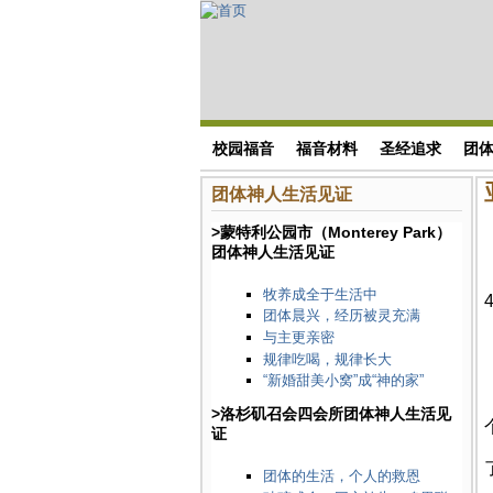
Skip to main content
搜索表单
校园福音
福音材料
圣经追求
团
团体神人生活见证
>蒙特利公园市（Monterey Park）
团体神人生活见证
牧养成全于生活中
团体晨兴，经历被灵充满
与主更亲密
规律吃喝，规律长大
“新婚甜美小窝”成“神的家”
>洛杉矶召会四会所团体神人生活见
证
团体的生活，个人的救恩