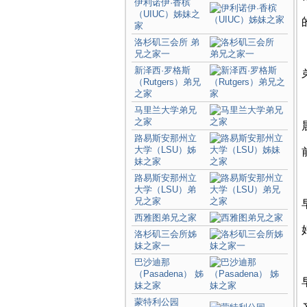
伊利诺伊·香槟
（UIUC）姊妹之
家
洛杉矶三会所 弟
兄之家一
新泽西·罗格斯
（Rutgers）弟兄
之家
马里兰大学弟兄
之家
路易斯安那州立
大学（LSU）姊
妹之家
路易斯安那州立
大学（LSU）弟
兄之家
西雅图弟兄之家
洛杉矶三会所姊
妹之家一
巴沙迪那
（Pasadena） 姊
妹之家
蒙特利公园