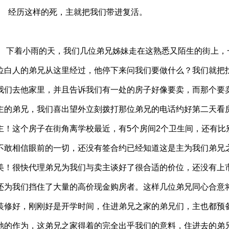
经历这样的死，主就把我们带进复活。
下着小雨的天，我们几位弟兄姊妹走在这熟悉又陌生的街上，
位白人的弟兄从这里经过，他停下来问我们要做什么？我们就把
我们去他家里，并且告诉我们有一处的房子好像要卖，而那个要
主的弟兄，我们喜出望外立刻拨打那位弟兄的电话约好第二天看
主！这个房子在街角离学校最近，有5个房间2个卫生间，还有比
不敢相信眼前的一切，还没有签合约已经知道这是主为我们弟兄
美！很快代理弟兄为我们与卖主谈好了很合适的价位，还没有上
还为我们挡住了大量的高价现金购房者。这样几位弟兄同心合意
装修好，刚刚好是开学时间，住进弟兄之家的弟兄们，主也都预
祂的作为，这弟兄之家得着的完全出乎我们的意料，住进去的弟