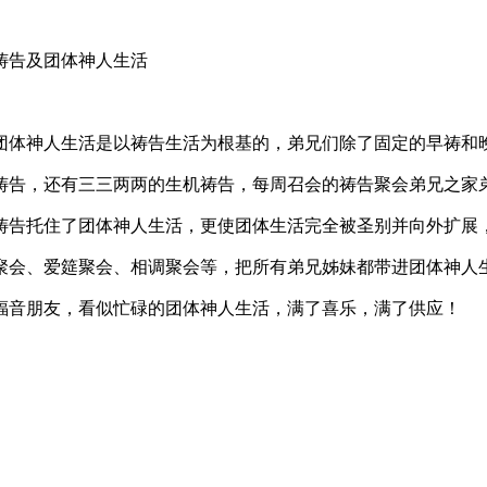
祷告及团体神人生活
团体神人生活是以祷告生活为根基的，弟兄们除了固定的早祷和
祷告，还有三三两两的生机祷告，每周召会的祷告聚会弟兄之家
祷告托住了团体神人生活，更使团体生活完全被圣别并向外扩展
聚会、爱筵聚会、相调聚会等，把所有弟兄姊妹都带进团体神人
福音朋友，看似忙碌的团体神人生活，满了喜乐，满了供应！