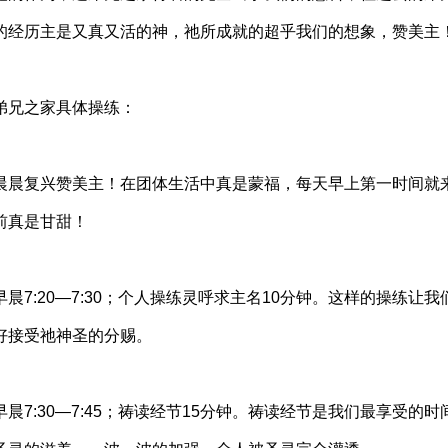
的经历主是又真又活的神，祂所成就的超乎我们的想象，赞美主
弟兄之家具体操练：
晨晨复兴赞美主！在团体生活中真是蒙福，每天早上第一时间就
前真是甘甜！
早晨7:20—7:30；个人操练灵呼求主名10分钟。这样的操练
好接受祂神圣的分赐。
早晨7:30—7:45；祷读经节15分钟。祷读经节是我们最享受