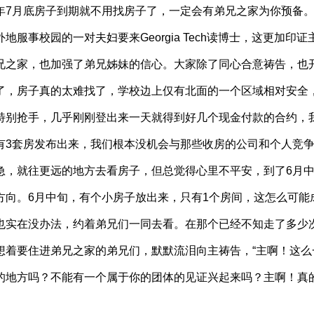
年7月底房子到期就不用找房子了，一定会有弟兄之家为你预备。”2
外地服事校园的一对夫妇要来Georgia Tech读博士，这更加
兄之家，也加强了弟兄姊妹的信心。大家除了同心合意祷告，也
了，房子真的太难找了，学校边上仅有北面的一个区域相对安全
特别抢手，几乎刚刚登出来一天就得到好几个现金付款的合约，
有3套房发布出来，我们根本没机会与那些收房的公司和个人竞
急，就往更远的地方去看房子，但总觉得心里不平安，到了6月
方向。6月中旬，有个小房子放出来，只有1个房间，这怎么可能
也实在没办法，约着弟兄们一同去看。在那个已经不知走了多少
想着要住进弟兄之家的弟兄们，默默流泪向主祷告，“主啊！这
的地方吗？不能有一个属于你的团体的见证兴起来吗？主啊！真的