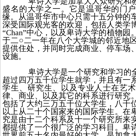
卑诗大学是加拿大大众研
究
和
盛名的大学之一。它是温哥华的门户
缘。从温哥华市中心只需十五分钟的
深受国际观光客的
欢迎
，包括人
类
学
“
Chan
”中心，以及卑诗大学的
植物园
于
二○二一年在八个大学城的邻近地
提供住处，并同时完成商业、停车场
设施。
卑诗大学
是一个研究和学习的
超过四万五千位学生
就学
，
并且有
一
学生、研究生、以及专业人士在艺术
律、商业、以及其它的科系
进行研究
包括了大约三万五千位大学生，八千
以上从二十个国家来的国际学生。在
究
是由十二个科系及十一个研
究所来
都提供了一个很广泛的学习科目。
卑
世界前五十名内最好的大学
，是
加拿