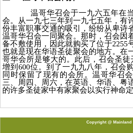
温哥华召会于一九六五年在
会。从一九七三年到一九七五年，有
份
丰富职事交通的吸引，纷纷从卑诗
温哥华召会一同聚会。那时，召会因
备不
敷
使用，因此就购买了位于
2255
也就是现在华语
圣徒聚会的地方。在
哥华会所是够大的。此后，召会圣徒
增到
600
位。到了一九九八年，召会
同时保留了现有的会所。温哥华召
三、周四、周六，在英语、华语、粤
的许多
圣徒家中有家聚会以实行神命
Copyright @ Mainland 