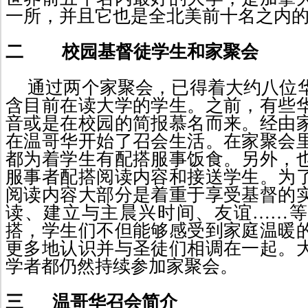
一所，并且它也是全北美前十名之内
二
校园基督徒学生和家聚会
通过
两个家聚会，已得着大约八位
含目前在读大学的学生。之前，有些
音或是在校园的
简报
慕名而来。经由
在
温哥华开始了
召
会生活。在
家聚会
都为着学生有配搭服
事
饭食。另外，
服
事
者配搭阅读内容和接送学生。为
阅
读内容大部分是
着
重于享受基督的
读、建立与主晨兴时间、友谊……
搭，学生们不
但能够感受到家庭温暖
更多地认识并与圣徒们相调在一起。
学者都仍然持续参加家聚会。
三
温哥华召会简介