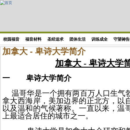
Skip to main content
搜索表单
校园福音
福音材料
圣经追求
团体生活
训练成全
守望祷告
加拿大 - 卑诗大学简介
加拿大
-
卑诗大学
一
卑诗大学简介
温哥华是一个拥有两百万人口生气
拿大西
海
岸，美加边界的正北方
，
以
以及温和的气
候著称
。一直以来，温
上最适合居住的城市之一。